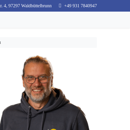
. 4, 97297 Waldbüttelbrunn
+49 931 7840947
t