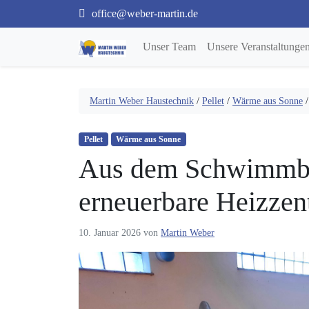
office@weber-martin.de
Unser Team
Unsere Veranstaltunge
Martin Weber Haustechnik
/
Pellet
/
Wärme aus Sonne
Pellet
Wärme aus Sonne
Aus dem Schwimmba
erneuerbare Heizzen
10. Januar 2026
von
Martin Weber