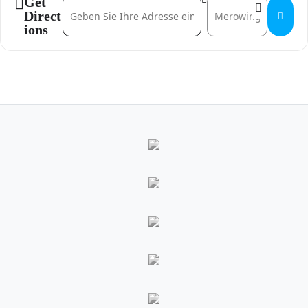
Get
Address - Erstberatung []
Destination Address - Ers
Direct
ions