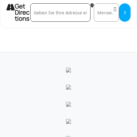
Get
Address - Erstberatung []
Destination Address -
Direc
tions