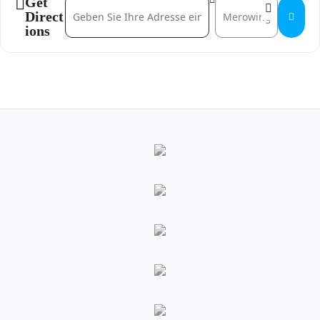
Get
Address - Erstberatung []
Destination Address - Ers
Direct
ions