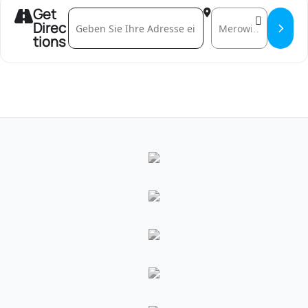
Get
Address - Erstberatung []
Destination Address -
Direc
tions