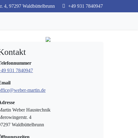
. 4, 97297 Waldbüttelbrunn
+49 931 7840947
Kontakt
Telefonnummer
+49 931 7840947
Email
office@weber-martin.de
Adresse
Martin Weber Haustechnik
Merowingerstr. 4
97297 Waldbüttelbrunn
Öffnungszeiten