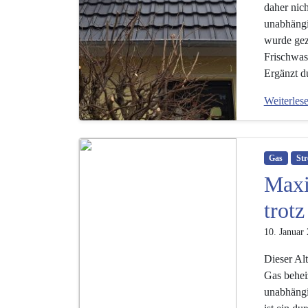
daher nic
unabhängi
wurde gezi
Frischwas
Ergänzt d
Weiterles
Gas
St
Maxi
trot
10. Januar
Dieser Al
Gas behei
unabhängi