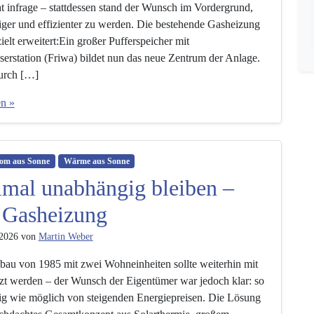
ht infrage – stattdessen stand der Wunsch im Vordergrund,
ger und effizienter zu werden. Die bestehende Gasheizung
elt erweitert:Ein großer Pufferspeicher mit
serstation (Friwa) bildet nun das neue Zentrum der Anlage.
urch […]
en »
rom aus Sonne
Wärme aus Sonne
mal unabhängig bleiben –
z Gasheizung
 2026
von
Martin Weber
tbau von 1985 mit zwei Wohneinheiten sollte weiterhin mit
zt werden – der Wunsch der Eigentümer war jedoch klar: so
g wie möglich von steigenden Energiepreisen. Die Lösung