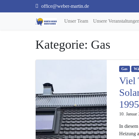
office@weber-martin.de
Unser Team
Unsere Veranstaltunge
Kategorie: Gas
Gas
Wä
Viel
Sola
1995
10. Januar
In diesem
Heizung a