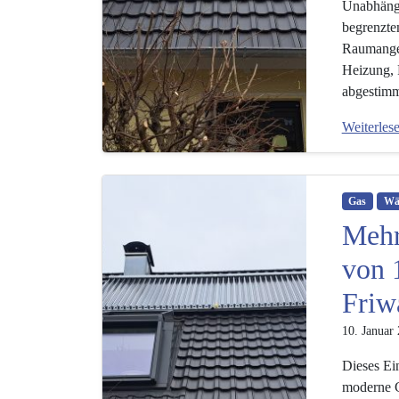
Unabhängi
begrenzte
Raumangeb
Heizung, 
abgestimm
Weiterles
Gas
Wä
Mehr
von 
Friw
10. Januar
Dieses Ei
moderne Ga