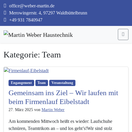
office@weber-martin.de
Merowingerstr. 4, 97297 Waldbüttelbrunn
+49 931 7840947
Me
Kategorie: Team
Engangement
Team
Veranstaltung
Gemeinsam ins Ziel – Wir laufen mit
beim Firmenlauf Eibelstadt
27. März 2025
von
Martin Weber
Am kommenden Mittwoch heißt es wieder: Laufschuhe
schnüren, Teamtrikots an – und los geht’s!Wir sind stolz